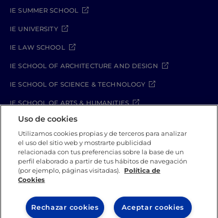
IE SUMMER SCHOOL
IE UNIVERSITY
IE LAW SCHOOL
IE SCHOOL OF ARCHITECTURE AND DESIGN
IE SCHOOL OF SCIENCE & TECHNOLOGY
IE SCHOOL OF ARTS & HUMANITIES
Uso de cookies
Utilizamos cookies propias y de terceros para analizar
el uso del sitio web y mostrarte publicidad
Aviso legal
Política de Privacidad
relacionada con tus preferencias sobre la base de un
Política de Cookies
Política de seguridad
perfil elaborado a partir de tus hábitos de navegación
Student Academic Standards
Canal Compliance
(por ejemplo, páginas visitadas).
Política de
Cookies
IE University 2026
Rechazar cookies
Aceptar cookies